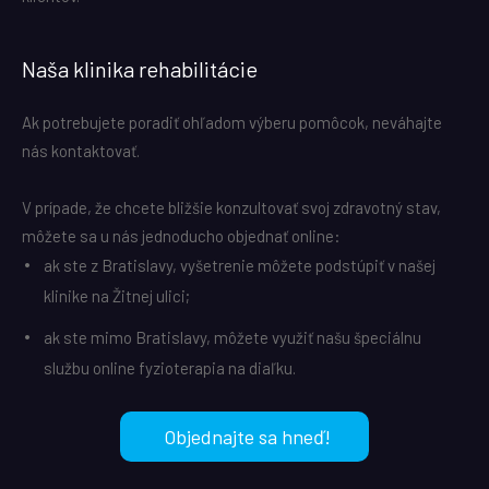
Naša klinika rehabilitácie
Ak potrebujete poradiť ohľadom výberu pomôcok, neváhajte
nás kontaktovať.
V prípade, že chcete bližšie konzultovať svoj zdravotný stav,
môžete sa u nás jednoducho objednať online:
ak ste z Bratislavy, vyšetrenie môžete podstúpiť v našej
klinike na Žitnej ulici;
ak ste mimo Bratislavy, môžete využiť našu špeciálnu
službu online fyzioterapia na diaľku.
Objednajte sa hneď!