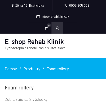
Žitná 48, Bratislava
0905 205 009
info@rehabklinik.sk
0
E-shop Rehab Klinik
Fyzioterapia a rehabilitácia v Bratislave
Domov
Produkty
Foam rollery
Foam rollery
Zobrazujú sa 2 výsledky