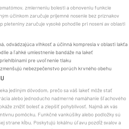
ematómov, zmierneniu bolesti a obnoveniu funkcie
ným účinkom zaručuje príjemné nosenie bez príznakov
 pleteniny zaručuje vysoké pohodlie pri nosení av oblasti
ná, odvádzajúca vlhkosť a účinná kompresia v oblasti lakťa
dlie a ľahké umiestnenie bandáže na lakeť
 priehlbinami pre uvoľnenie tlaku
u zmenšujú nebezpečenstvo porúch krvného obehu
MU
eka jediným dôvodom, prečo sa váš lakeť môže stať
perácia alebo jednoducho nadmerné namáhanie šľachového
okáže znížiť bolesť a zlepšiť pohyblivosť. Najmä ak vás
eventívnu pomôcku. Funkčné vankúšiky alebo podložky sú
j strane kĺbu. Poskytujú lokálnu úľavu pozdĺž svalov a