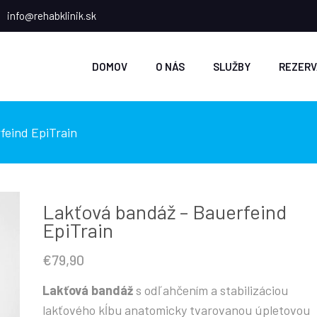
info@rehabklinik.sk
DOMOV
O NÁS
SLUŽBY
REZERV
feind EpiTrain
Lakťová bandáž – Bauerfeind
EpiTrain
€
79,90
Lakťová bandáž
s odľahčením a stabilizáciou
lakťového kĺbu anatomicky tvarovanou úpletovou