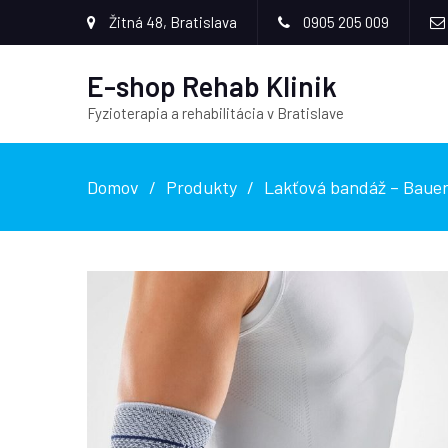
Žitná 48, Bratislava
0905 205 009
E-shop Rehab Klinik
Fyzioterapia a rehabilitácia v Bratislave
Domov
Produkty
Lakťová bandáž – Bauer