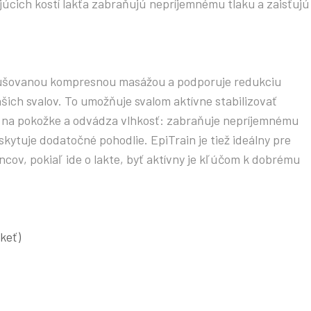
júcich kostí lakťa zabraňujú nepríjemnému tlaku a zaisťujú
rušovanou kompresnou masážou a podporuje redukciu
ich svalov. To umožňuje svalom aktívne stabilizovať
sí na pokožke a odvádza vlhkosť: zabraňuje nepríjemnému
kytuje dodatočné pohodlie. EpiTrain je tiež ideálny pre
ncov, pokiaľ ide o lakte, byť aktívny je kľúčom k dobrému
akeť)