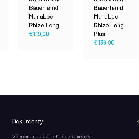
Bauerfeind
Bauerfeind
ManuLoc
ManuLoc
Rhizo Long
Rhizo Long
€
119,90
Plus
€
139,90
Dokumenty
Všeobecné obchodné podmienky