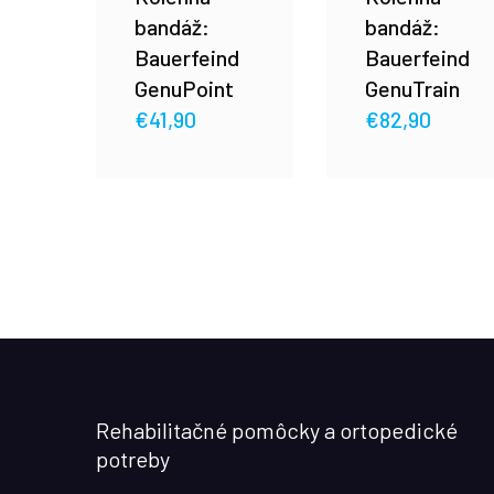
bandáž:
bandáž:
Bauerfeind
Bauerfeind
GenuPoint
GenuTrain
€
41,90
€
82,90
Rehabilitačné pomôcky a ortopedické
potreby