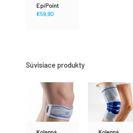
EpiPoint
€
59,90
Súvisiace produkty
Kolenná
Kolenná