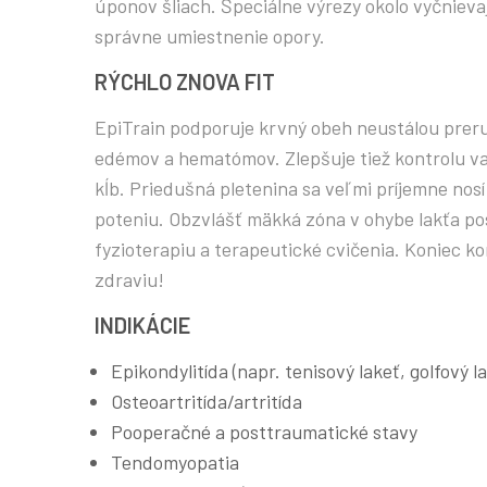
úponov šliach. Špeciálne výrezy okolo vyčnieva
správne umiestnenie opory.
RÝCHLO ZNOVA FIT
EpiTrain podporuje krvný obeh neustálou pre
edémov a hematómov. Zlepšuje tiež kontrolu vaš
kĺb. Priedušná pletenina sa veľmi príjemne no
poteniu. Obzvlášť mäkká zóna v ohybe lakťa pos
fyzioterapiu a terapeutické cvičenia. Koniec ko
zdraviu!
INDIKÁCIE
Epikondylitída (napr. tenisový lakeť, golfový l
Osteoartritída/artritída
Pooperačné a posttraumatické stavy
Tendomyopatia