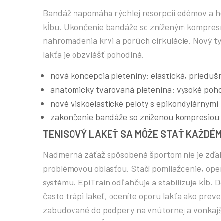
Bandáž napomáha rýchlej resorpcii edémov a h
kĺbu. Ukončenie bandáže so zníženým kompres
nahromadenia krvi a porúch cirkulácie. Nový typ
lakťa je obzvlášť pohodlná.
nová koncepcia pleteniny: elastická, prieduš
anatomicky tvarovaná pletenina: vysoké poho
nové viskoelastické peloty s epikondylárnymi
zakončenie bandáže so zníženou kompresio
TENISOVÝ LAKEŤ SA MÔŽE STAŤ KAŽDÉ
Nadmerná záťaž spôsobená športom nie je zďal
problémovou oblasťou. Stačí pomliaždenie, o
systému. EpiTrain odľahčuje a stabilizuje kĺb. D
často trápi lakeť, oceníte oporu lakťa ako pr
zabudované do podpery na vnútornej a vonkajše