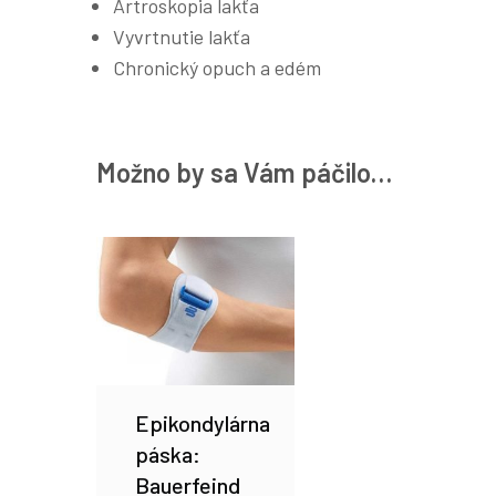
Artroskopia lakťa
Vyvrtnutie lakťa
Chronický opuch a edém
Možno by sa Vám páčilo…
Epikondylárna
páska:
Bauerfeind