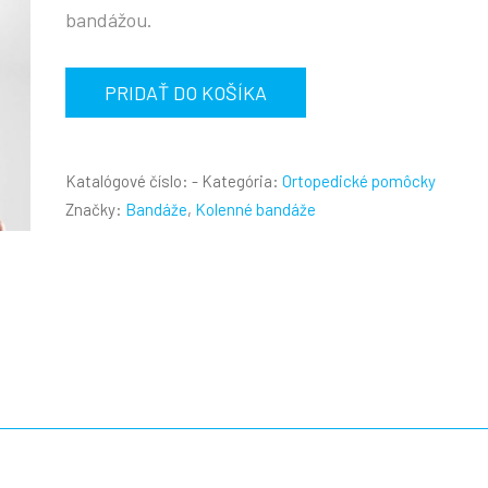
bandážou.
množstvo
PRIDAŤ DO KOŠÍKA
Lakťová
bandáž
-
Katalógové číslo:
-
Kategória:
Ortopedické pomôcky
Bauerfeind
Značky:
Bandáže
,
Kolenné bandáže
EpiTrain