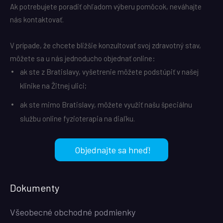
Ak potrebujete poradiť ohľadom výberu pomôcok, neváhajte
nás kontaktovať.
V prípade, že chcete bližšie konzultovať svoj zdravotný stav,
môžete sa u nás jednoducho objednať online:
ak ste z Bratislavy, vyšetrenie môžete podstúpiť v našej
klinike na Žitnej ulici;
ak ste mimo Bratislavy, môžete využiť našu špeciálnu
službu online fyzioterapia na diaľku.
Objednajte sa hneď!
Dokumenty
Všeobecné obchodné podmienky