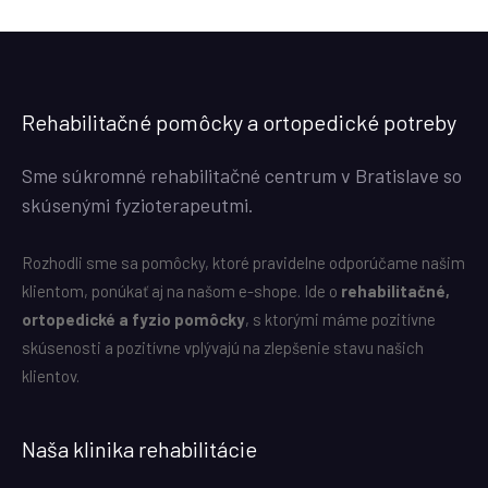
Rehabilitačné pomôcky a ortopedické potreby
Sme súkromné rehabilitačné centrum v Bratislave so
skúsenými fyzioterapeutmi.
Rozhodli sme sa pomôcky, ktoré pravidelne odporúčame našim
klientom, ponúkať aj na našom e-shope. Ide o
rehabilitačné,
ortopedické a fyzio pomôcky
, s ktorými máme pozitívne
skúsenosti a pozitívne vplývajú na zlepšenie stavu našich
klientov.
Naša klinika rehabilitácie