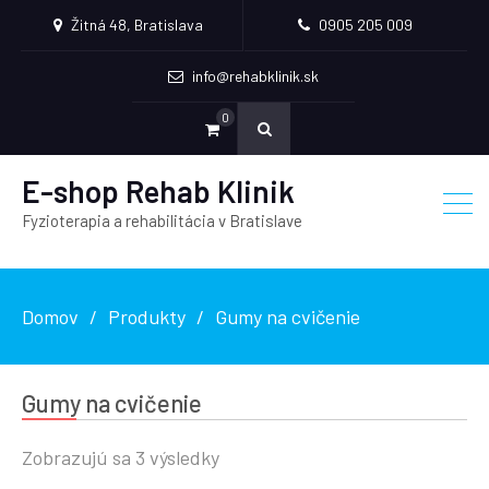
Žitná 48, Bratislava
0905 205 009
info@rehabklinik.sk
0
E-shop Rehab Klinik
Fyzioterapia a rehabilitácia v Bratislave
Domov
Produkty
Gumy na cvičenie
Gumy na cvičenie
Zobrazujú sa 3 výsledky